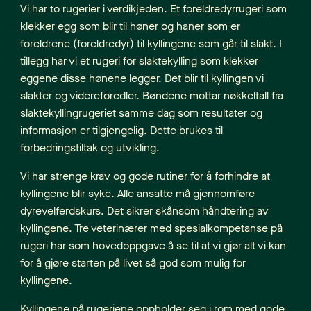
Vi har to rugerier i verdikjeden. Et foreldredyrrugeri som
klekker egg som blir til høner og haner som er
foreldrene (foreldredyr) til kyllingene som går til slakt. I
tillegg har vi et rugeri for slaktekylling som klekker
eggene disse hønene legger. Det blir til kyllingen vi
slakter og videreforedler. Bøndene mottar nøkkeltall fra
slaktekyllingrugeriet samme dag som resultater og
informasjon er tilgjengelig. Dette brukes til
forbedringstiltak og utvikling.
Vi har strenge krav og gode rutiner for å forhindre at
kyllingene blir syke. Alle ansatte må gjennomføre
dyrevelferdskurs. Det sikrer skånsom håndtering av
kyllingene. Tre veterinærer med spesialkompetanse på
rugeri har som hovedoppgave å se til at vi gjør alt vi kan
for å gjøre starten på livet så god som mulig for
kyllingene.
Kyllingene på rugeriene oppholder seg i rom med gode