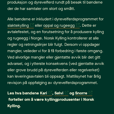
produksjon og dyrevelferd rundt på besøk til bøndene
der de har samtaler om stort og smått.
Alle bøndene er inkludert i dyrevelferdsprogrammet for
slaktekylling
eller
oppal og rugeegg
. Dette er
avtalefestet, og en forutsetning for å produsere kylling
og rugeegg i Norge. Norsk Kylling kontrollerer at alle
regler og retningslinjer blir fulgt. Dersom vi oppdager
mangler, veileder vi for å få forbedring i første omgang.
Ved alvorlige mangler eller gjentatte avvik blir det gitt
advarsel, og i ytterste konsekvens (ved gjentatte avvik
eller grove brudd på dyrevelferden eller regelverket)
kan leveringsavtalen bli oppsagt. Mattilsynet har årlig
revisjon på oppfølging av dyrevelferdsprogrammet.
Les hva bøndene
Kari
,
Sølvi
og
Snorre
forteller om å være kyllingprodusenter i Norsk
Kylling.