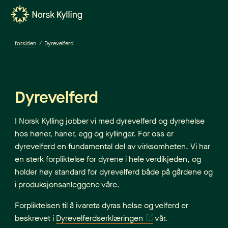
Gå til hovedinnholdet
Gå til menyen
forsiden
/
Dyrevelferd
Dyrevelferd
I Norsk Kylling jobber vi med dyrevelferd og dyrehelse
hos høner, haner, egg og kyllinger. For oss er
dyrevelferd en fundamental del av virksomheten. Vi har
en sterk forpliktelse for dyrene i hele verdikjeden, og
holder høy standard for dyrevelferd både på gårdene og
i produksjonsanleggene våre.
Forpliktelsen til å ivareta dyras helse og velferd er
beskrevet i
Dyrevelferdserklæringen
vår.