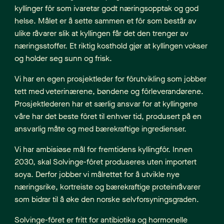
kyllinger fôr som ivaretar godt næringsopptak og god
helse. Målet er å sette sammen et fôr som består av
ulike råvarer slik at kyllingen får det den trenger av
næringsstoffer. Et riktig kosthold gjør at kyllingen vokser
og holder seg sunn og frisk.
Vi har en egen prosjektleder for fôrutvikling som jobber
tett med veterinærene, bøndene og fôrleverandørene.
Prosjektlederen har et særlig ansvar for at kyllingene
våre har det beste fôret til enhver tid, produsert på en
ansvarlig måte og med bærekraftige ingredienser.
Vi har ambisiøse mål for fremtidens kyllingfôr. Innen
2030, skal Solvinge-fôret produseres uten importert
soya. Derfor jobber vi målrettet for å utvikle nye
næringsrike, kortreiste og bærekraftige proteinråvarer
som bidrar til å øke den norske selvforsyningsgraden.
Solvinge-fôret er fritt for antibiotika og hormonelle