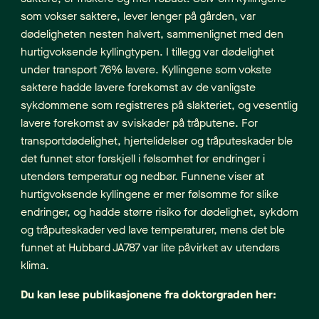
som vokser saktere, lever lenger på gården, var
dødeligheten nesten halvert, sammenlignet med den
hurtigvoksende kyllingtypen. I tillegg var dødelighet
under transport 76% lavere. Kyllingene som vokste
saktere hadde lavere forekomst av de vanligste
sykdommene som registreres på slakteriet, og vesentlig
lavere forekomst av sviskader på tråputene. For
transportdødelighet, hjertelidelser og tråputeskader ble
det funnet stor forskjell i følsomhet for endringer i
utendørs temperatur og nedbør. Funnene viser at
hurtigvoksende kyllingene er mer følsomme for slike
endringer, og hadde større risiko for dødelighet, sykdom
og tråputeskader ved lave temperaturer, mens det ble
funnet at Hubbard JA787 var lite påvirket av utendørs
klima.
Du kan lese publikasjonene fra doktorgraden her: